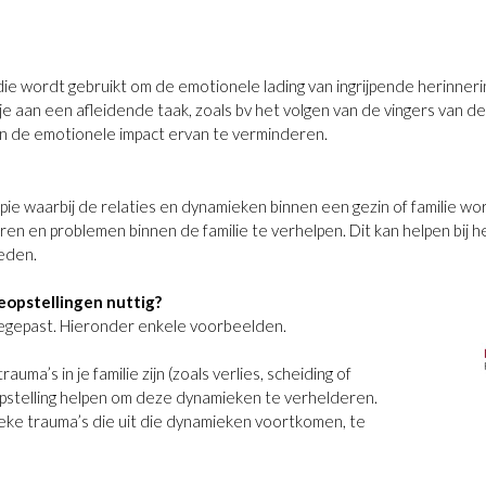
e wordt gebruikt om de emotionele lading van ingrijpende herinner
e aan een afleidende taak, zoals bv het volgen van de vingers van de 
en de emotionele impact ervan te verminderen.
pie waarbij de relaties en dynamieken binnen een gezin of familie w
n en problemen binnen de familie te verhelpen. Dit kan helpen bij h
leden.
eopstellingen nuttig?
egepast. Hieronder enkele voorbeelden.
ma’s in je familie zijn (zoals verlies, scheiding of
opstelling helpen om deze dynamieken te verhelderen.
ke trauma’s die uit die dynamieken voortkomen, te