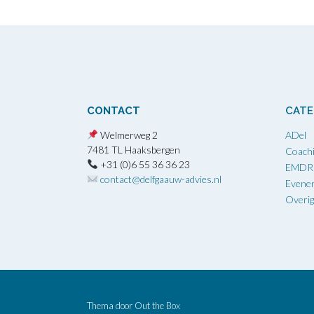
CONTACT
CATE
Welmerweg 2
ADel
7481 TL Haaksbergen
Coach
+31 (0)6 55 36 36 23
EMDR
contact@delfgaauw-advies.nl
Evene
Overi
Thema door
Out the Box