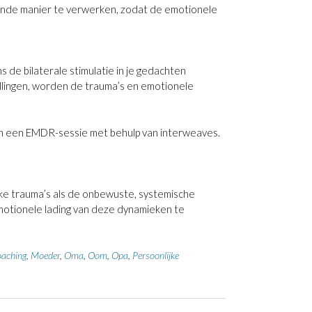
ezonde manier te verwerken, zodat de emotionele
s de bilaterale stimulatie in je gedachten
tellingen, worden de trauma’s en emotionele
en in een EMDR-sessie met behulp van interweaves.
ke trauma’s als de onbewuste, systemische
emotionele lading van deze dynamieken te
aching
,
Moeder
,
Oma
,
Oom
,
Opa
,
Persoonlijke