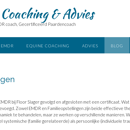
Coaching & Advies
DR coach, Gecertificeerd Paardencoach
EMDR
EQUINE COACHING
ADVIES
BLOG
ngen
MDR bij Floor Slager gevolgd en afgesloten met een certificaat. Wat
voegd. Zowel EMDR en Familieopstellingen zijn beide effectieve ther
namiek te behandelen, maar ze werken op verschillende manieren.
 systemische (familie gerelateerde) als persoonlijke (individuele tr