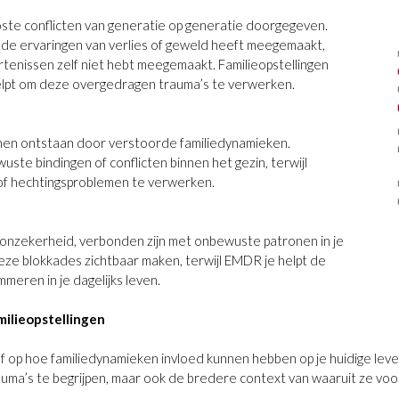
ste conflicten van generatie op generatie doorgegeven.
lde ervaringen van verlies of geweld heeft meegemaakt,
urtenissen zelf niet hebt meegemaakt. Familieopstellingen
elpt om deze overgedragen trauma’s te verwerken.
nnen ontstaan door verstoorde familiedynamieken.
uste bindingen of conflicten binnen het gezin, terwijl
 of hechtingsproblemen te verwerken.
f onzekerheid, verbonden zijn met onbewuste patronen in je
deze blokkades zichtbaar maken, terwijl EMDR je helpt de
meren in je dagelijks leven.
ilieopstellingen
 op hoe familiedynamieken invloed kunnen hebben op je huidige leven.
trauma’s te begrijpen, maar ook de bredere context van waaruit ze vo