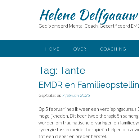
Doorgaan
Helene Delfgaauw 
naar
inhoud
Gediplomeerd Mental Coach, Gecertificeerd EM
HOME
OVER
COACHING
Tag:
Tante
EMDR en Familieopstelli
Geplaatst op
7 februari 2025
Op 5 februari heb ik weer een verdiepingscursus E
mogelijkheden. Dit keer twee therapieën samenge
worden om traumatische ervaringen en familiedy
synergie tussen beide therapieën helpen om zowel
tot een dieper en breder herstel.