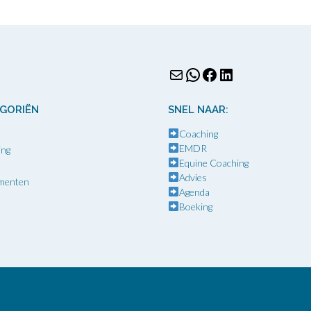
E-mail
WhatsApp
Facebook
LinkedIn
GORIËN
SNEL NAAR:
Coaching
EMDR
ing
Equine Coaching
Advies
menten
Agenda
g
Boeking