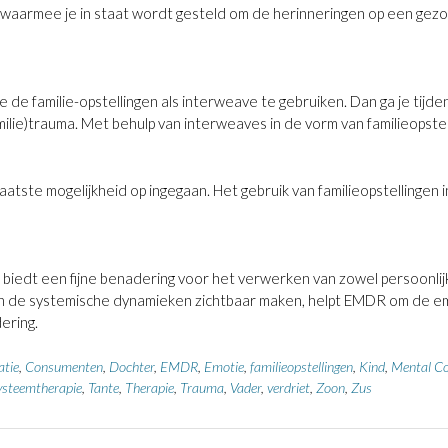
n), waarmee je in staat wordt gesteld om de herinneringen op een g
e familie-opstellingen als interweave te gebruiken. Dan ga je tijden
amilie)trauma. Met behulp van interweaves in de vorm van familieops
 laatste mogelijkheid op ingegaan. Het gebruik van familieopstelling
biedt een fijne benadering voor het verwerken van zowel persoonlij
ingen de systemische dynamieken zichtbaar maken, helpt EMDR om de 
ering.
tie
,
Consumenten
,
Dochter
,
EMDR
,
Emotie
,
familieopstellingen
,
Kind
,
Mental Co
ysteemtherapie
,
Tante
,
Therapie
,
Trauma
,
Vader
,
verdriet
,
Zoon
,
Zus