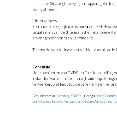
stimulatie (bijv. oogbewegingen, tappen, geluide
lading afneemt.
*
Interweaves
Een andere mogelijkheid is om
in
een EMDR sessie d
visualiseren van de (traumatische) relationele (f
ervaring/herinneringen verminderd.
Tijdens de verdiepingscursus is hier vooral op de
Conclusie
Het combineren van EMDR en Familieopstellingen 
invloeden van de familie. Terwijl familieopstell
verwerken, wat leidt tot diepere heling en verand
Gepubliceerd in
Coaching
,
EMDR
Getagd
Broer
,
Combina
ontwikkeling
,
Psychotherapeutische behandeling
,
Stress
,
s