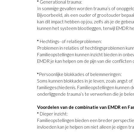
*
Generational trauma:
In sommige gevallen worden trauma’s of onopgelo
Bijvoorbeeld, als een ouder of grootouder bepaa
kan dit impact hebben op jou, zelfs als je de gebe
kunnen het systeem blootleggen, terwijl EMDR h
*
Hechtings- of relatieproblemen:
Problemen in relaties of hechtingsproblemen ku
Familieopstellingen kunnen inzicht bieden in onbew
EMDR je kan helpen om de pijn van die conflicten
*
Persoonlijke blokkades of belemmeringen:
Soms kunnen blokkades in je leven, zoals angst o
familiegeschiedenis. Familieopstellingen kunnen 
onderliggende trauma’s te verwerken die je belem
Voordelen van de combinatie van EMDR en Fam
*
Dieper inzicht:
Familieopstellingen bieden een breder perspectief
invloeden kan je helpen om niet alleen je eigen 