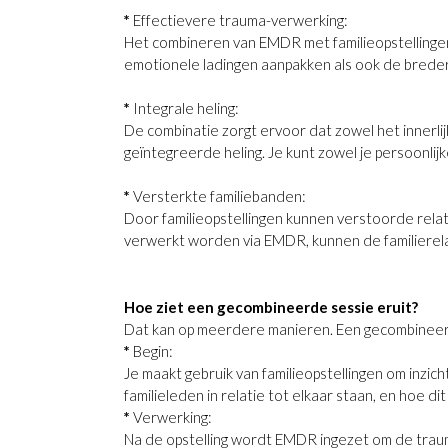
*
Effectievere trauma-verwerking:
Het combineren van EMDR met familieopstellingen 
emotionele ladingen aanpakken als ook de breder
*
Integrale heling:
De combinatie zorgt ervoor dat zowel het innerlij
geïntegreerde heling. Je kunt zowel je persoonlijke
*
Versterkte familiebanden:
Door familieopstellingen kunnen verstoorde rela
verwerkt worden via EMDR, kunnen de familierela
Hoe ziet een gecombineerde sessie eruit?
Dat kan op meerdere manieren. Een gecombineerde 
*
Begin:
Je maakt gebruik van familieopstellingen om inzic
familieleden in relatie tot elkaar staan, en hoe dit
*
Verwerking:
Na de opstelling wordt EMDR ingezet om de trauma’s