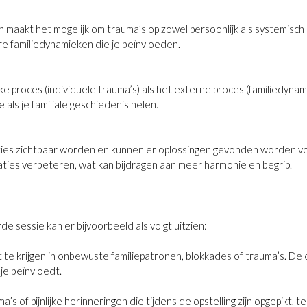
maakt het mogelijk om trauma’s op zowel persoonlijk als systemisch 
e familiedynamieken die je beïnvloeden.
ke proces (individuele trauma’s) als het externe proces (familiedyn
 als je familiale geschiedenis helen.
ties zichtbaar worden en kunnen er oplossingen gevonden worden voo
ties verbeteren, wat kan bijdragen aan meer harmonie en begrip.
sessie kan er bijvoorbeeld als volgt uitzien:
ht te krijgen in onbewuste familiepatronen, blokkades of trauma’s. De 
 je beïnvloedt.
 of pijnlijke herinneringen die tijdens de opstelling zijn opgepikt, t